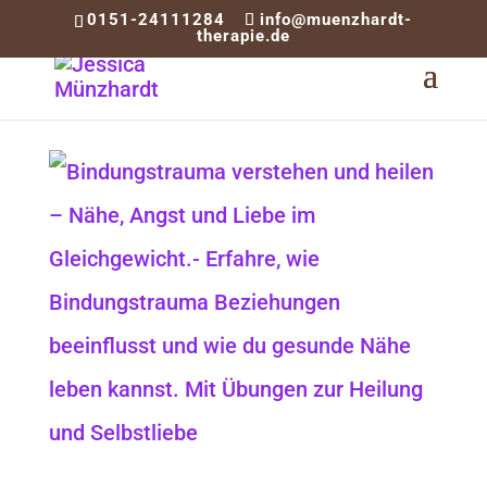
0151-24111284
info@muenzhardt-
therapie.de